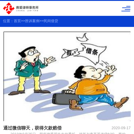
位置：
首页
>>
胜诉案例
>>
民间借贷
通过微信聊天，获得欠款赔偿
2020-09-17