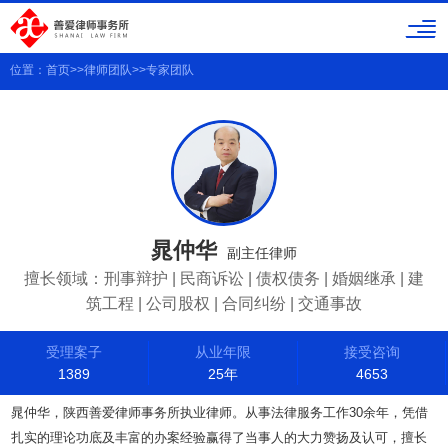
位置：
首页
>>
律师团队
>>
专家团队
晁仲华
副主任律师
擅长领域：刑事辩护 | 民商诉讼 | 债权债务 | 婚姻继承 | 建
筑工程 | 公司股权 | 合同纠纷 | 交通事故
受理案子
从业年限
接受咨询
1389
25年
4653
晁仲华，陕西善爱律师事务所执业律师。从事法律服务工作30余年，凭借
扎实的理论功底及丰富的办案经验赢得了当事人的大力赞扬及认可，擅长