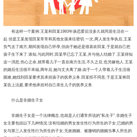
有这样一个案例:王某和田某1993年谈恋爱后没多久就同居生活在一
起.但是王某发现田某常常和其他女孩来往密切.一次,两人发生争执后,王某
负气去了南方,期间发现自己怀孕,但由于她还是很喜欢田某,于是就自己把
孩子生下来了.谁知,与此同时,田某早已忘了王某,并与他人结婚了.王某得知
这一消息,伤心之余,就带着儿子一直在南方生活,不久之后,也另嫁他人.王某
的婚后生活很不幸福,两年后,她与丈夫离了婚.由于一个人带着儿子生活很
困难,她找到田某要求其承担孩子的抚养义务.田某拒不同意,于是王某将田
某告上法庭,要求他承担对自己亲生儿子的抚养义务.
什么是非婚生子女
非婚生子女是一个法律概念,也就是人们通常所说的"私生子".非婚生子
女主要包括以下几种情况:没有结婚的男女发生性行为所生的子女;已婚的男
女与第三人发生性行为所生的子女;无效婚姻、被撤销的婚姻当事人所生的