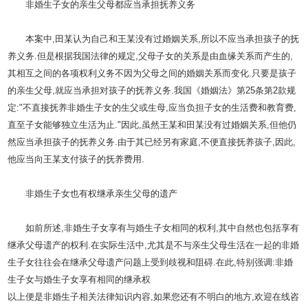
非婚生子女的亲生父母都应当承担抚养义务
本案中,田某认为自己和王某没有过婚姻关系,所以不应当承担孩子的抚
养义务.但是根据我国法律的规定,父母子女的关系是由血缘关系而产生的,
其相互之间的各项权利义务不因为父母之间的婚姻关系而变化.只要是孩子
的亲生父母,就应当承担对孩子的抚养义务.我国《婚姻法》第25条第2款规
定:"不直接抚养非婚生子女的生父或生母,应当负担子女的生活费和教育费,
直至子女能够独立生活为止."因此,虽然王某和田某没有过婚姻关系,但他仍
然应当承担孩子的抚养义务.由于其已经另有家庭,不便直接抚养孩子,因此,
他应当向王某支付孩子的抚养费用.
非婚生子女也有权继承亲生父母的遗产
如前所述,非婚生子女享有与婚生子女相同的权利,其中自然也包括享有
继承父母遗产的权利.在实际生活中,尤其是不与亲生父母生活在一起的非婚
生子女往往会在继承父母遗产问题上受到歧视和阻碍.在此,特别强调:非婚
生子女与婚生子女享有相同的继承权
以上便是非婚生子相关法律知识内容,如果您还有不明白的地方,欢迎在线咨