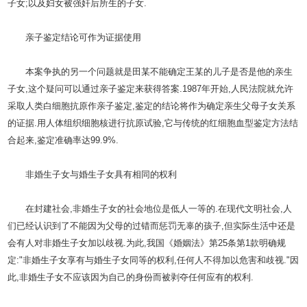
子女;以及妇女被强奸后所生的子女.
亲子鉴定结论可作为证据使用
本案争执的另一个问题就是田某不能确定王某的儿子是否是他的亲生
子女,这个疑问可以通过亲子鉴定来获得答案.1987年开始,人民法院就允许
采取人类白细胞抗原作亲子鉴定,鉴定的结论将作为确定亲生父母子女关系
的证据.用人体组织细胞核进行抗原试验,它与传统的红细胞血型鉴定方法结
合起来,鉴定准确率达99.9%.
非婚生子女与婚生子女具有相同的权利
在封建社会,非婚生子女的社会地位是低人一等的.在现代文明社会,人
们已经认识到了不能因为父母的过错而惩罚无辜的孩子,但实际生活中还是
会有人对非婚生子女加以歧视.为此,我国《婚姻法》第25条第1款明确规
定:"非婚生子女享有与婚生子女同等的权利,任何人不得加以危害和歧视."因
此,非婚生子女不应该因为自己的身份而被剥夺任何应有的权利.