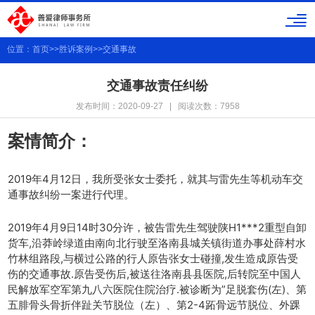
位置：
首页
>>
胜诉案例
>>
交通事故
交通事故责任纠纷
发布时间：2020-09-27 | 阅读次数：7958
案情简介：
2019年4月12日，我所受张女士委托，就其与雷先生等机动车交
通事故纠纷一案进行代理。
2019年4月9日14时30分许，被告雷先生驾驶陕H1***2重型自卸
货车,沿莽岭绿道由南向北行驶至洛南县城关镇街道办事处薛村水
竹林组路段,与横过公路的行人原告张女士碰撞,发生造成原告受
伤的交通事故.原告受伤后,被送往洛南县县医院,后转院至中国人
民解放军空军第九八六医院住院治疗.被诊断为”足脱套伤(左)、第
五腓骨头骨折伴趾关节脱位（左）、第2-4跖骨远节脱位、外踝