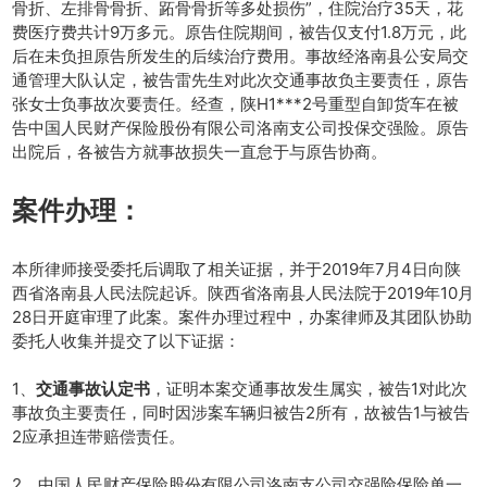
骨折、左排骨骨折、跖骨骨折等多处损伤”，住院治疗35天，花
费医疗费共计9万多元。原告住院期间，被告仅支付1.8万元，此
后在未负担原告所发生的后续治疗费用。事故经洛南县公安局交
通管理大队认定，被告雷先生对此次交通事故负主要责任，原告
张女士负事故次要责任。经查，陕H1***2号重型自卸货车在被
告中国人民财产保险股份有限公司洛南支公司投保交强险。原告
出院后，各被告方就事故损失一直怠于与原告协商。
案件办理：
本所律师接受委托后调取了相关证据，并于2019年7月4日向陕
西省洛南县人民法院起诉。陕西省洛南县人民法院于2019年10月
28日开庭审理了此案。案件办理过程中，办案律师及其团队协助
委托人收集并提交了以下证据：
1、
交通
事故认定书
，证明本案交通事故发生属实，被告1对此次
事故负主要责任，同时因涉案车辆归被告2所有，故被告1与被告
2应承担连带赔偿责任。
2、中国人民财产保险股份有限公司洛南支公司交强险保险单一